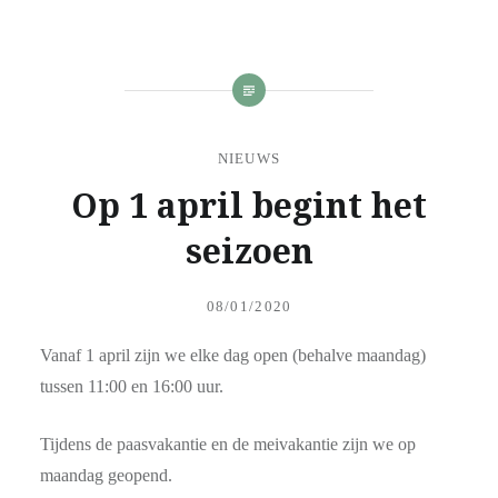
NIEUWS
Op 1 april begint het
seizoen
Posted
on
08/01/2020
by
ADMIN
Vanaf 1 april zijn we elke dag open (behalve maandag)
tussen 11:00 en 16:00 uur.
Tijdens de paasvakantie en de meivakantie zijn we op
maandag geopend.