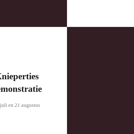
nieperties
monstratie
juli en 21 augustus