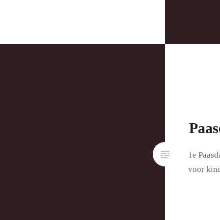
Paas
1e Paasd
voor kin