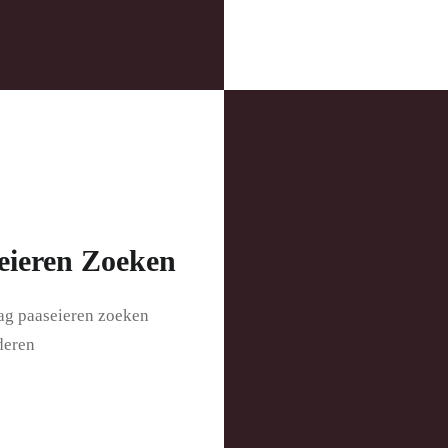
eieren Zoeken
ag paaseieren zoeken
deren