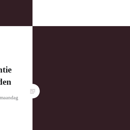
tie
den
 maandag