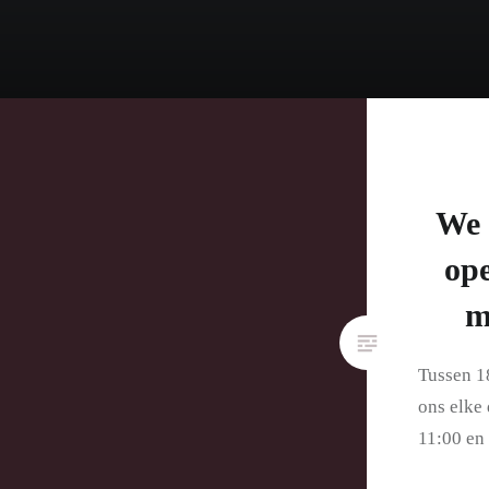
We 
ope
m
Tussen 18
ons elke
11:00 en 