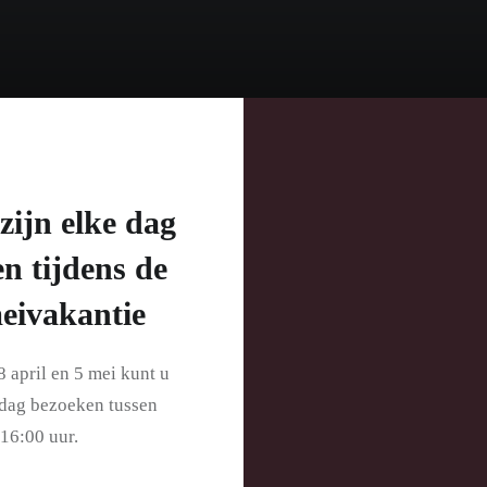
zijn elke dag
n tijdens de
eivakantie
 april en 5 mei kunt u
 dag bezoeken tussen
16:00 uur.