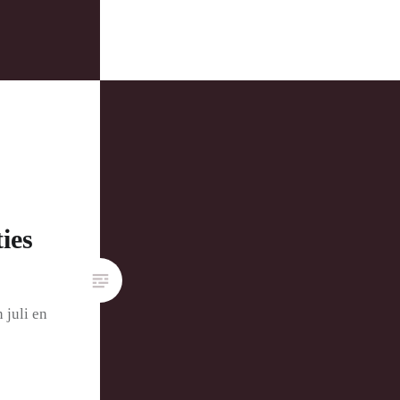
ies
 juli en