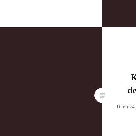
K
de
10 en 24 