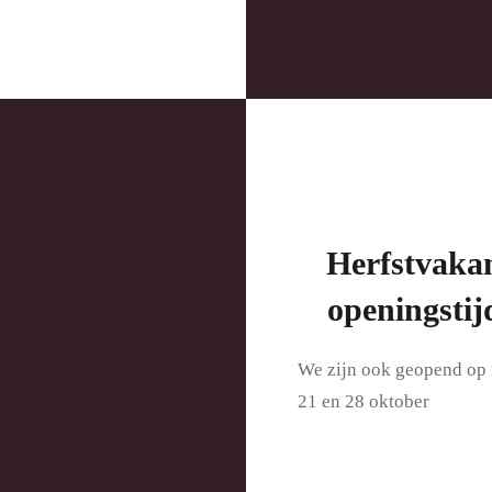
Herfstvakan
openingstij
We zijn ook geopend op
21 en 28 oktober